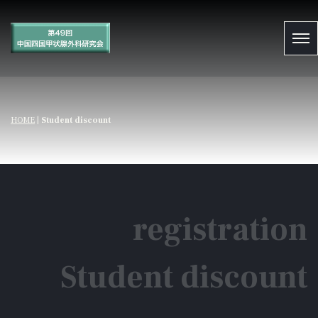
HOME
|
Student discount
registration
Student discount